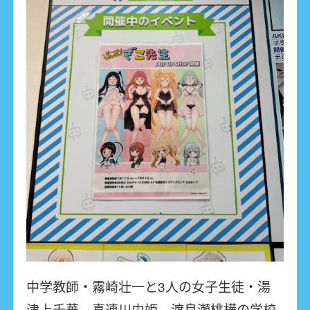
中学教師・霧崎壮一と3人の女子生徒・湯
津上千華、喜連川由姫、渡良瀬桃樺の学校