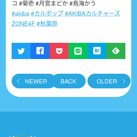
コ #菊壱 #月宮まどか #鳥海かう
#akiba
#カルポップ
#AKIBAカルチャーズ
ZONE4F
#秋葉原
NEWER
BACK
OLDER