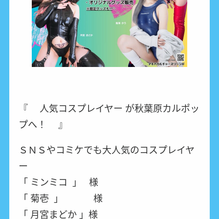
『 人気コスプレイヤー が秋葉原カルポッ
プへ！ 』
ＳＮＳやコミケでも大人気のコスプレイヤ
ー
「 ミンミコ 」 様
「 菊壱 」 様
「 月宮まどか 」様